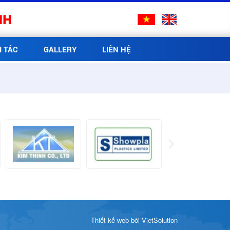
NH
I TÁC
GALLERY
LIÊN HỆ
Thiết kế web
bởi
VietSolution