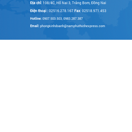
Địa chỉ:
108/4C, Hố Nai 3, Trảng Bom, Đồng Nai
Điện thoại :
02516.278.167
Fax
: 02518.971.453
Hotline:
0907.503.503, 0983.287.387
Email:
phongkinhdoanh@namphuthinhexpress.com